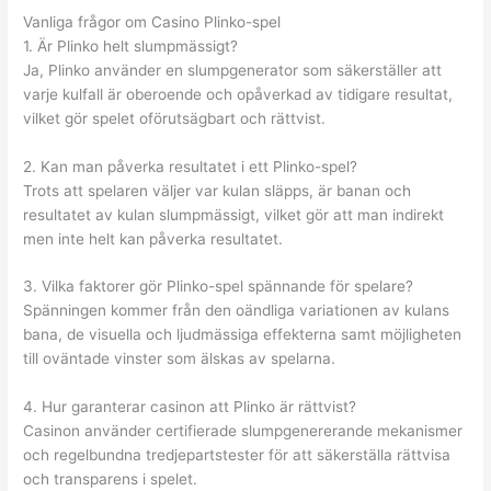
Vanliga frågor om Casino Plinko-spel
1. Är Plinko helt slumpmässigt?
Ja, Plinko använder en slumpgenerator som säkerställer att
varje kulfall är oberoende och opåverkad av tidigare resultat,
vilket gör spelet oförutsägbart och rättvist.
2. Kan man påverka resultatet i ett Plinko-spel?
Trots att spelaren väljer var kulan släpps, är banan och
resultatet av kulan slumpmässigt, vilket gör att man indirekt
men inte helt kan påverka resultatet.
3. Vilka faktorer gör Plinko-spel spännande för spelare?
Spänningen kommer från den oändliga variationen av kulans
bana, de visuella och ljudmässiga effekterna samt möjligheten
till oväntade vinster som älskas av spelarna.
4. Hur garanterar casinon att Plinko är rättvist?
Casinon använder certifierade slumpgenererande mekanismer
och regelbundna tredjepartstester för att säkerställa rättvisa
och transparens i spelet.