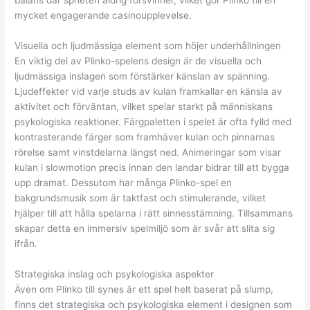
balans där spheten aldrig försvinner, vilket gör Plinko till en
mycket engagerande casinoupplevelse.
Visuella och ljudmässiga element som höjer underhållningen
En viktig del av Plinko-spelens design är de visuella och
ljudmässiga inslagen som förstärker känslan av spänning.
Ljudeffekter vid varje studs av kulan framkallar en känsla av
aktivitet och förväntan, vilket spelar starkt på människans
psykologiska reaktioner. Färgpaletten i spelet är ofta fylld med
kontrasterande färger som framhäver kulan och pinnarnas
rörelse samt vinstdelarna längst ned. Animeringar som visar
kulan i slowmotion precis innan den landar bidrar till att bygga
upp dramat. Dessutom har många Plinko-spel en
bakgrundsmusik som är taktfast och stimulerande, vilket
hjälper till att hålla spelarna i rätt sinnesstämning. Tillsammans
skapar detta en immersiv spelmiljö som är svår att slita sig
ifrån.
Strategiska inslag och psykologiska aspekter
Även om Plinko till synes är ett spel helt baserat på slump,
finns det strategiska och psykologiska element i designen som