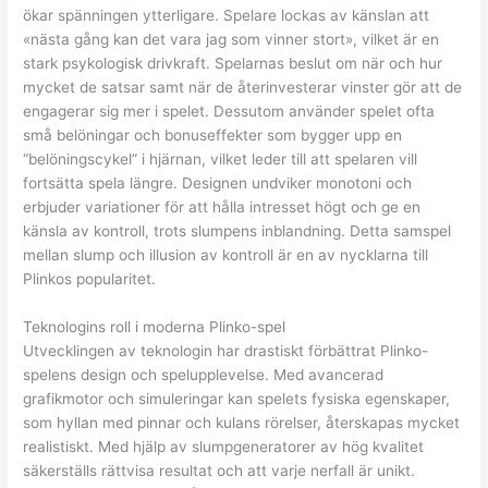
ökar spänningen ytterligare. Spelare lockas av känslan att
«nästa gång kan det vara jag som vinner stort», vilket är en
stark psykologisk drivkraft. Spelarnas beslut om när och hur
mycket de satsar samt när de återinvesterar vinster gör att de
engagerar sig mer i spelet. Dessutom använder spelet ofta
små belöningar och bonuseffekter som bygger upp en
“belöningscykel” i hjärnan, vilket leder till att spelaren vill
fortsätta spela längre. Designen undviker monotoni och
erbjuder variationer för att hålla intresset högt och ge en
känsla av kontroll, trots slumpens inblandning. Detta samspel
mellan slump och illusion av kontroll är en av nycklarna till
Plinkos popularitet.
Teknologins roll i moderna Plinko-spel
Utvecklingen av teknologin har drastiskt förbättrat Plinko-
spelens design och spelupplevelse. Med avancerad
grafikmotor och simuleringar kan spelets fysiska egenskaper,
som hyllan med pinnar och kulans rörelser, återskapas mycket
realistiskt. Med hjälp av slumpgeneratorer av hög kvalitet
säkerställs rättvisa resultat och att varje nerfall är unikt.