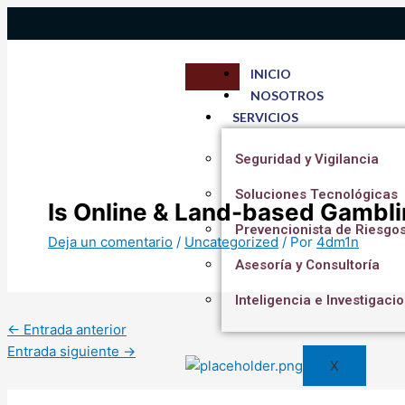
Ir
Escribe
Nombre*
Corre
al
aquí...
electr
contenido
INICIO
NOSOTROS
SERVICIOS
Seguridad y Vigilancia
Soluciones Tecnológicas
Is Online & Land-based Gambli
Prevencionista de Riesgo
Deja un comentario
/
Uncategorized
/ Por
4dm1n
Asesoría y Consultoría
Inteligencia e Investigaci
←
Entrada anterior
Entrada siguiente
→
X