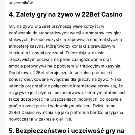
uczestników.
4. Zalety gry na żywo w 22Bet Casino
Gry na żywo w 22Bet przynoszą wiele korzyści w
porównaniu do standardowych wersji automatów czy gier
stołowych. Przede wszystkim zapewniają one realistyczną
atmosferę kasyna, którą tworzy kontakt z prawdziwym
krupierem i innymi graczami. Transmisja w czasie
rzeczywistym pozwala na pełne zaangażowanie oraz
emocje porównywalne z pobytem w tradycyjnym kasynie.
Dodatkowo, 22Bet oferuje często unikalne promocje i
bonusy dedykowane wyłącznie dla graczy na żywo. Niska
latencja oraz stabilne połączenie internetowe sprawiają, że
rozgrywka jest płynna i bezprzerwowa. Istotnym atutem jest
także dostępność na urządzeniach mobilnych, co pozwala
grać o każdej porze i w dowolnym miejscu. Dzięki temu
22Bet Casino wyróżnia się jako platforma bardzo przyjazna i
nowoczesna w zakresie gier live.
5. Bezpieczeństwo i uczciwość gry na