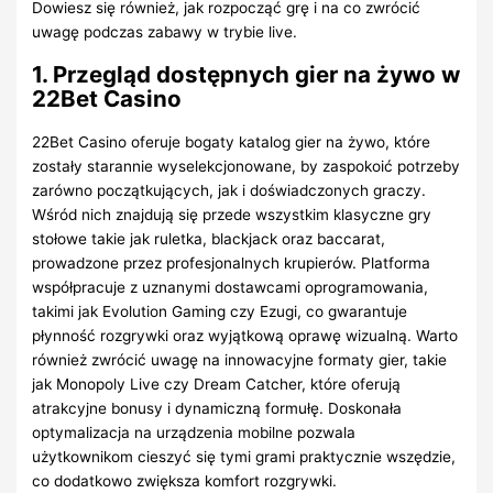
Dowiesz się również, jak rozpocząć grę i na co zwrócić
uwagę podczas zabawy w trybie live.
1. Przegląd dostępnych gier na żywo w
22Bet Casino
22Bet Casino oferuje bogaty katalog gier na żywo, które
zostały starannie wyselekcjonowane, by zaspokoić potrzeby
zarówno początkujących, jak i doświadczonych graczy.
Wśród nich znajdują się przede wszystkim klasyczne gry
stołowe takie jak ruletka, blackjack oraz baccarat,
prowadzone przez profesjonalnych krupierów. Platforma
współpracuje z uznanymi dostawcami oprogramowania,
takimi jak Evolution Gaming czy Ezugi, co gwarantuje
płynność rozgrywki oraz wyjątkową oprawę wizualną. Warto
również zwrócić uwagę na innowacyjne formaty gier, takie
jak Monopoly Live czy Dream Catcher, które oferują
atrakcyjne bonusy i dynamiczną formułę. Doskonała
optymalizacja na urządzenia mobilne pozwala
użytkownikom cieszyć się tymi grami praktycznie wszędzie,
co dodatkowo zwiększa komfort rozgrywki.