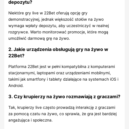
depozytu?
Niektóre gry live w 22Bet oferują opcję gry
demonstracyjnej, jednak większość stołów na żywo
wymaga wpłaty depozytu, aby uczestniczyć w realnej
rozgrywce. Warto monitorować promocje, które mogą
umożliwić darmową grę na żywo.
2. Jakie urządzenia obsługują gry na żywo w
22Bet?
Platforma 22Bet jest w pełni kompatybilna z komputerami
stacjonarnymi, laptopami oraz urządzeniami mobilnymi,
takimi jak smartfony i tablety działające na systemach iOS i
Android.
3. Czy krupierzy na żywo rozmawiają z graczami?
Tak, krupierzy live często prowadzą interakcję z graczami
za pomocą czatu na żywo, co sprawia, że gra jest bardziej
angażująca i społeczna.