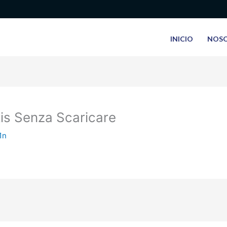
INICIO
NOS
tis Senza Scaricare
1n