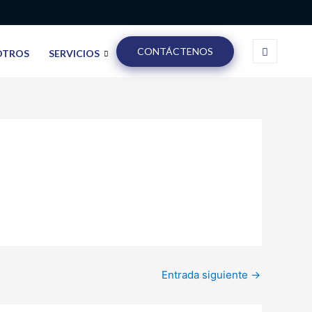
CONTÁCTENOS
OTROS
SERVICIOS
Entrada siguiente
→