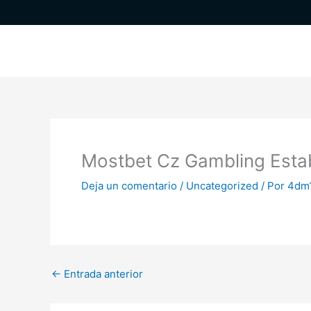
Ir
al
contenido
Mostbet Cz Gambling Establ
Deja un comentario
/
Uncategorized
/ Por
4dm
←
Entrada anterior