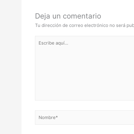
Deja un comentario
Tu dirección de correo electrónico no será pub
Escribe
aquí...
Nombre*