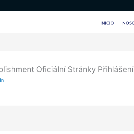
INICIO
NOS
ishment Oficiální Stránky Přihlášen
1n