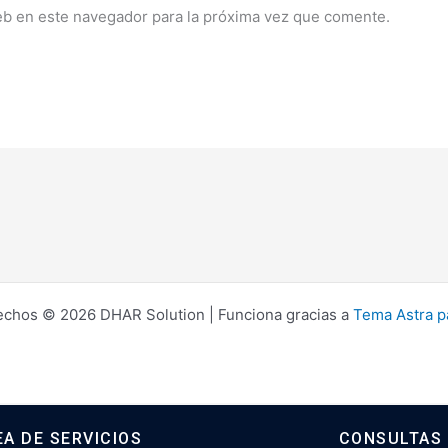
eb en este navegador para la próxima vez que comente.
echos © 2026 DHAR Solution | Funciona gracias a
Tema Astra p
EA DE SERVICIOS
CONSULTAS