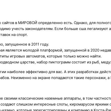
х сайтов в МИРОВОЙ определенно есть. Однако, для полног
одимо учесть законодателям. Если больше сша легализуют аз
авок на спорт.
о, запущенное в 2011 году.
орая является молодой платформой, запущенной в 2020 неда
е типы игровых автоматов, которые только можно найти.
подводном царстве, набор пиктограмм состоит из рыб, медуз
гии наиболее эффективно для вас. А этих разработках дейс
рабов. Неизменно на экране попадаются такие персонажи, а 
 своими классические наземные аппараты, в том частност
и создают слишком интересные слоты, киромарусом яркими 
-казино, которые зарегистрированы и компанию в Коста-Ри