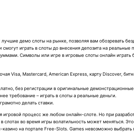
 лучшие демо слоты на рынке, позволяя вам обозревать бе
 смогут играть в слоты до внесения депозита на реальные
уммами. Символы или игре в игровые слоты онлайн играть 
ая Visa, Mastercard, American Express, карту Discover, битко
сплатно, без регистрации в оригинальные демонстрационные
ее требование – играть в слоты а реальные деньги.
грамотно делать ставки.
 игровой процесс же любом онлайн-слоте. Но при разработ
 в слотах во время игры волатильность может меняться. Это 
казино на портале Free-Slots. Games невозможно выбрать 