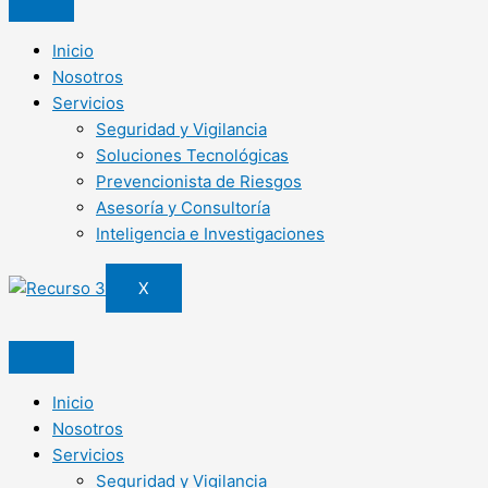
Inicio
Nosotros
Servicios
Seguridad y Vigilancia
Soluciones Tecnológicas
Prevencionista de Riesgos
Asesoría y Consultoría
Inteligencia e Investigaciones
X
Inicio
Nosotros
Servicios
Seguridad y Vigilancia