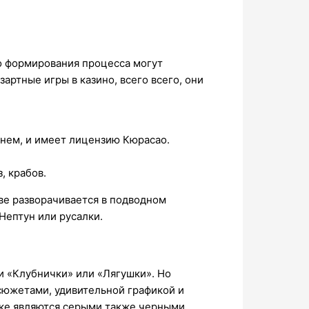
о формирования процесса могут
артные игры в казино, всего всего, они
внем, и имеет лицензию Кюрасао.
, крабов.
тве разворачивается в подводном
Нептун или русалки.
и «Клубнички» или «Лягушки». Но
сюжетами, удивительной графикой и
ке являются серыми также черными,