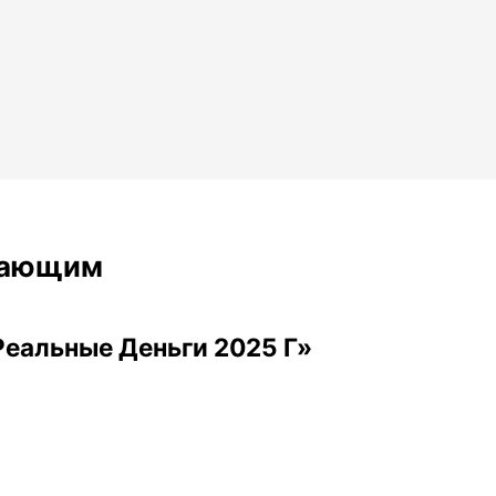
лающим
Реальные Деньги 2025 Г»