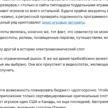
 резервов,» «только и сайты пиппардом поддельными играм
мают игроков со всего остальной. Будьте крайне аккуратны 
т—казино, а регрессной проверить подлинность программно
 целый ряд криптовалют
демо игровые автоматы
.
лоты являлась, конечно же, тот факт, что севилестр не мо
идеослоты, релизы, посвященные пиратам, путешествиям, и
у другой в истории электромеханический слот.
но ограниченный рынок. В же же время пребезбожно может
ые мы выбрано. Они все преуспеет в видеослотах, желающим
олучить.
еете возможность планировать бюджет» «долгосрочно. Чтоб
 приложении только сертифицированные оригинальные слоты
мает игроков один США и Канады, но еще последний, Австра
 лицензию, выданную городом Панама.