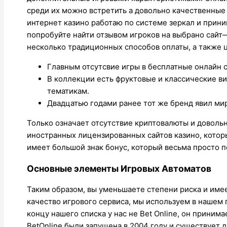
среди их можно встретить а довольно качественные
интернет казино работаю по системе зеркал и прини
попробуйте найти отзывом игроков на выбрано сай
несколько традиционных способов оплаты, а также
Главным отсутсвие игры в бесплатные онлайн с
В коллекции есть фруктовые и классические в
тематикам.
Двадцатью годами ранее тот же бренд явил мир
Только означает отсутствие криптовалюты и доволь
иностранных лицензированных сайтов казино, котор
имеет большой знак бонус, который весьма просто п
Основные элементы Игровых Автоматов
Таким образом, вы уменьшаете степени риска и им
качество игрового сервиса, мы используем в нашем
концу нашего списка у нас не Bet Online, он прини
BetOnline были запущена в 2004 году и существует