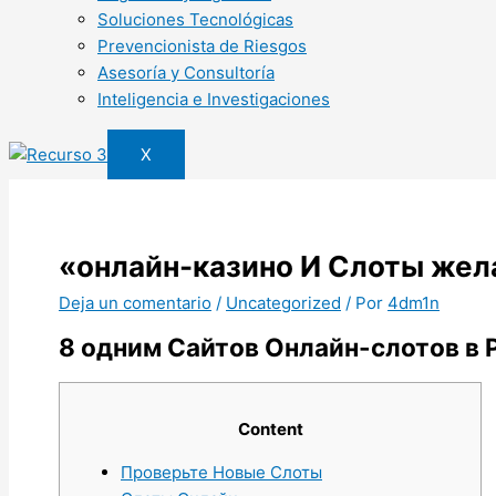
Soluciones Tecnológicas
Prevencionista de Riesgos
Asesoría y Consultoría
Inteligencia e Investigaciones
X
«онлайн-казино И Слоты же
Deja un comentario
/
Uncategorized
/ Por
4dm1n
8 одним Сайтов Онлайн-слотов в 
Content
Проверьте Новые Слоты