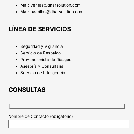
Mail: ventas@dharsolution.com
Mail: hvarillas@dharsolution.com
LÍNEA DE SERVICIOS
Seguridad y Vigilancia
Servicio de Respaldo
Prevencionista de Riesgos
Asesoría y Consultaría
Servicio de Inteligencia
CONSULTAS
Nombre de Contacto (obligatorio)