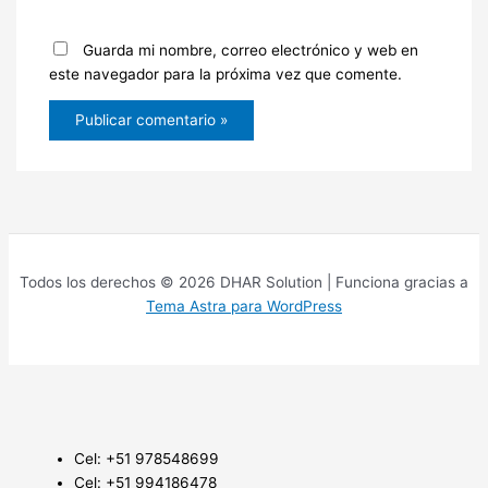
Guarda mi nombre, correo electrónico y web en
este navegador para la próxima vez que comente.
Todos los derechos © 2026 DHAR Solution | Funciona gracias a
Tema Astra para WordPress
Cel: +51 978548699
Cel: +51 994186478