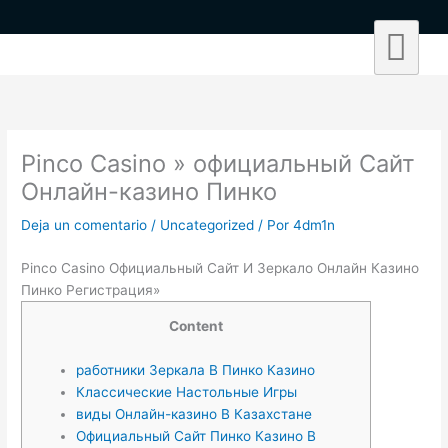
Ir
al
contenido
Pinco Casino » официальный Сайт
Онлайн-казино Пинко
Deja un comentario
/
Uncategorized
/ Por
4dm1n
Pinco Casino Официальный Сайт И Зеркало Онлайн Казино
Пинко Регистрация»
Content
работники Зеркала В Пинко Казино
Классические Настольные Игры
виды Онлайн-казино В Казахстане
Официальный Сайт Пинко Казино В