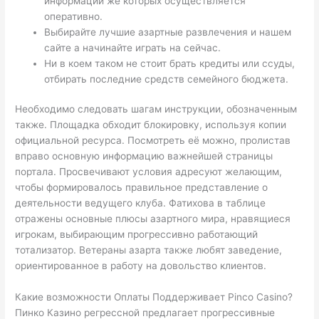
информации же которых осуществляется
оперативно.
Выбирайте лучшие азартные развлечения и нашем
сайте а начинайте играть на сейчас.
Ни в коем таком не стоит брать кредиты или ссуды,
отбирать последние средств семейного бюджета.
Необходимо следовать шагам инструкции, обозначенным
также. Площадка обходит блокировку, используя копии
официальной ресурса. Посмотреть её можно, пролистав
вправо основную информацию важнейшей страницы
портала. Просвечивают условия адресуют желающим,
чтобы формировалось правильное представление о
деятельности ведущего клуба. Фатихова в таблице
отражены основные плюсы азартного мира, нравящиеся
игрокам, выбирающим прогрессивно работающий
тотализатор. Ветераны азарта также любят заведение,
ориентированное в работу на довольство клиентов.
Какие возможности Оплаты Поддерживает Pinco Casino?
Пинко Казино регрессной предлагает прогрессивные