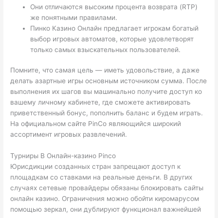
Они отличаются высоким процента возврата (RTP)
же понятными правилами.
Пинко Казино Онлайн предлагает игрокам богатый
выбор игровых автоматов, которые удовлетворят
только самых взыскательных пользователей.
Помните, что самая цель — иметь удовольствие, а даже
делать азартные игры основным источником сумма. После
выполнения их шагов вы машинально получите доступ ко
вашему личному кабинете, где сможете активировать
приветственный бонус, пополнить баланс и будем играть.
На официальном сайте PinCo являющийся широкий
ассортимент игровых развлечений.
Турниры В Онлайн-казино Pinco
Юрисдикции созданных стран запрещают доступ к
площадкам со ставками на реальные деньги. В других
случаях сетевые провайдеры обязаны блокировать сайты
онлайн казино. Ограничения можно обойти киромарусом
помощью зеркал, они дублируют функционал важнейшей