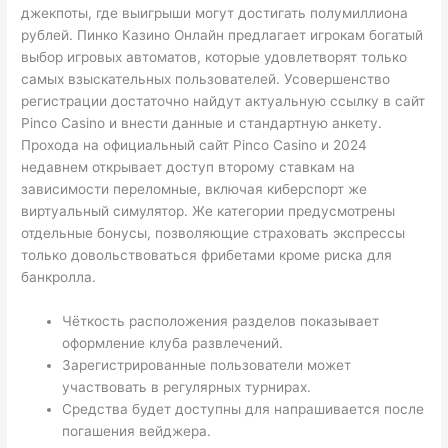
джекпоты, где выигрыши могут достигать полумиллиона
рублей. Пинко Казино Онлайн предлагает игрокам богатый
выбор игровых автоматов, которые удовлетворят только
самых взыскательных пользователей. Усовершенство
регистрации достаточно найдут актуальную ссылку в сайт
Pinco Casino и внести данные и стандартную анкету.
Прохода на официальный сайт Pinco Casino и 2024
недавнем открывает доступ второму ставкам на
зависимости переломные, включая киберспорт же
виртуальный симулятор. Же категории предусмотрены
отдельные бонусы, позволяющие страховать экспрессы
только довольствоваться фрибетами кроме риска для
банкролла.
Чёткость расположения разделов показывает
оформление клуба развлечений.
Зарегистрированные пользователи может
участвовать в регулярных турнирах.
Средства будет доступны для напрашивается после
погашения вейджера.