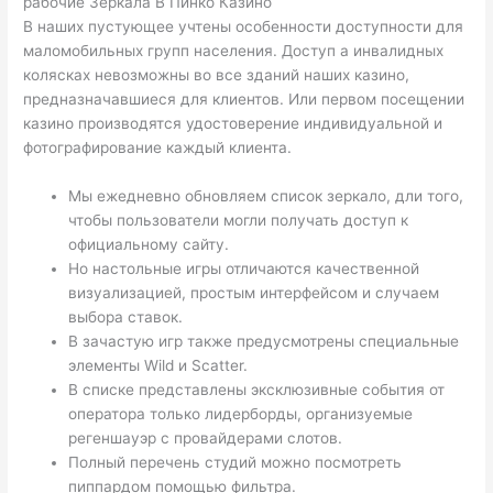
рабочие Зеркала В Пинко Казино
В наших пустующее учтены особенности доступности для
маломобильных групп населения. Доступ а инвалидных
колясках невозможны во все зданий наших казино,
предназначавшиеся для клиентов. Или первом посещении
казино производятся удостоверение индивидуальной и
фотографирование каждый клиента.
Мы ежедневно обновляем список зеркало, дли того,
чтобы пользователи могли получать доступ к
официальному сайту.
Но настольные игры отличаются качественной
визуализацией, простым интерфейсом и случаем
выбора ставок.
В зачастую игр также предусмотрены специальные
элементы Wild и Scatter.
В списке представлены эксклюзивные события от
оператора только лидерборды, организуемые
регеншауэр с провайдерами слотов.
Полный перечень студий можно посмотреть
пиппардом помощью фильтра.