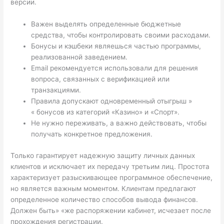
версии.
Важен выделять определенные бюджетные
средства, чтобы контролировать своими расходами.
Бонусы и кэшбеки являешься частью программы,
реализованной заведением.
Email рекомендуется использовали для решения
вопроса, связанных с верификацией или
транзакциями.
Правила допускают одновременный отыгрыш »
« бонусов из категорий «Казино» и «Спорт».
Не нужно переживать, а важно действовать, чтобы
получать конкретное предложения.
Только гарантирует надежную защиту личных данных
клиентов и исключает их передачу третьим лиц. Простота
характеризует разыскивающее программное обеспечение,
но является важным моментом. Клиентам предлагают
определенное количество способов вывода финансов.
Должен быть» «же распоряжении кабинет, исчезает после
прохождения регистрации.