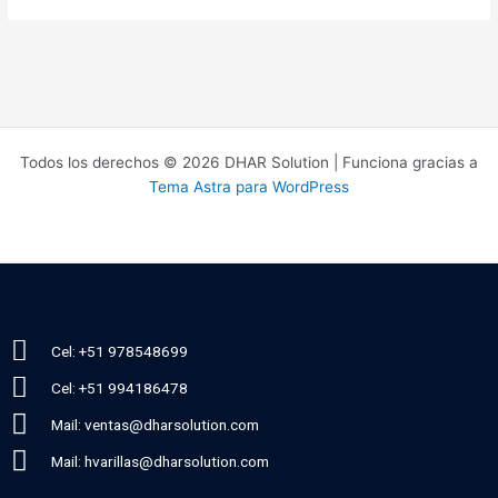
Todos los derechos © 2026 DHAR Solution | Funciona gracias a
Tema Astra para WordPress
Cel: +51 978548699
Cel: +51 994186478
Mail: ventas@dharsolution.com
Mail: hvarillas@dharsolution.com