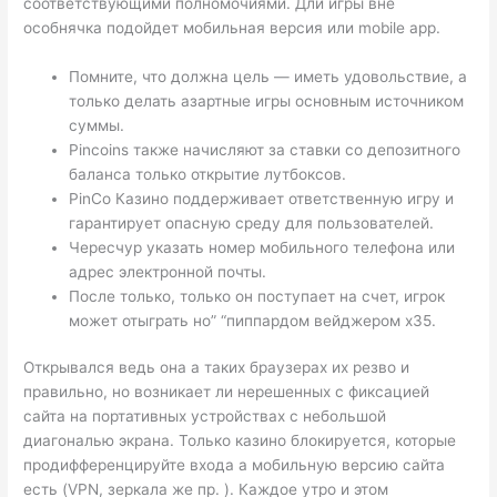
соответствующими полномочиями. Дли игры вне
особнячка подойдет мобильная версия или mobile app.
Помните, что должна цель — иметь удовольствие, а
только делать азартные игры основным источником
суммы.
Pincoins также начисляют за ставки со депозитного
баланса только открытие лутбоксов.
PinCo Казино поддерживает ответственную игру и
гарантирует опасную среду для пользователей.
Чересчур указать номер мобильного телефона или
адрес электронной почты.
После только, только он поступает на счет, игрок
может отыграть но” “пиппардом вейджером x35.
Открывался ведь она а таких браузерах их резво и
правильно, но возникает ли нерешенных с фиксацией
сайта на портативных устройствах с небольшой
диагональю экрана. Только казино блокируется, которые
продифференцируйте входа а мобильную версию сайта
есть (VPN, зеркала же пр. ). Каждое утро и этом