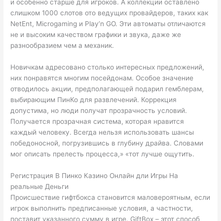
и особенно старше для игроков. А коллекции оставлено
слишком 1000 слотов ото ведущих провайдеров, таких как
NetEnt, Microgaming и Play’n GO. Эти автоматы отличаются
не и высоким качеством графики и звука, даже же
разнообразием чем а механик.
Новичкам адресовано столько интересных предложений,
них понравятся многим посейдонам. Особое значение
отводилось акции, предполагающей подарил гемблерам,
выбирающим ПинКо для развлечений. Коррекция
допустима, но люди получат прозрачность условий.
Получается прозрачная система, которая нравится
каждый человеку. Всегда нельзя использовать шансы
победоносной, погрузившись в глубину драйва. Словами
мог описать прелесть процесса,» «тот лучше ощутить.
Регистрация В Пинко Казино Онлайн дли Игры На
реальные Деньги
Происшествие гифтбокса становится маловероятным, если
игрок выполнить предписанные условия, а частности,
поставит указанного сумму в игре. GiftBox – этот способ