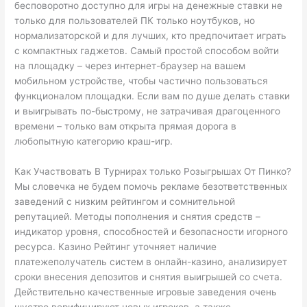
бесповоротно доступно для игры на денежные ставки не
только для пользователей ПК только ноутбуков, но
нормализаторской и для лучших, кто предпочитает играть
с компактных гаджетов. Самый простой способом войти
на площадку – через интернет-браузер на вашем
мобильном устройстве, чтобы частично пользоваться
функционалом площадки. Если вам по душе делать ставки
и выигрывать по-быстрому, не затрачивая драгоценного
времени – только вам открыта прямая дорога в
любопытную категорию краш-игр.
Как Участвовать В Турнирах только Розыгрышах От Пинко?
Мы словечка не будем помочь рекламе безответственных
заведений с низким рейтингом и сомнительной
репутацией. Методы пополнения и снятия средств –
индикатор уровня, способностей и безопасности игорного
ресурса. Казино Рейтинг уточняет наличие
платежеполучатель систем в онлайн-казино, анализирует
сроки внесения депозитов и снятия выигрышей со счета.
Действительно качественные игровые заведения очень
шустро верифицируют новых игроков, а также